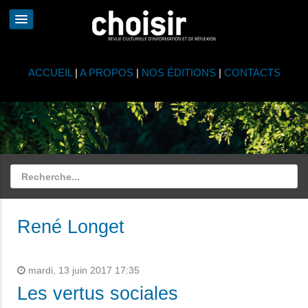
ACCUEIL
|
A PROPOS
|
NOS ÉDITIONS
|
CONTACTS
René Longet
mardi, 13 juin 2017 17:35
Les vertus sociales