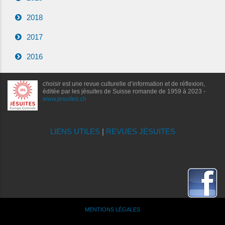
2018
2017
2016
choisir
est une revue culturelle d’information et de réflexion,
éditée par les jésuites de Suisse romande de 1959 à 2023 -
www.jesuites.ch
LIENS UTILES
|
REVUES JÉSUITES
MENTIONS LÉGALES