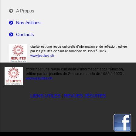
A Propos
Nos éditions
Contacts
choisir
est une revue culturelle d’information et de réflexion, éditée
par les jésuites de Suisse romande de 1959 à 2023 -
www.jesuites.ch
choisir
est une revue culturelle d’information et de réflexion,
éditée par les jésuites de Suisse romande de 1959 à 2023 -
www.jesuites.ch
LIENS UTILES
|
REVUES JÉSUITES