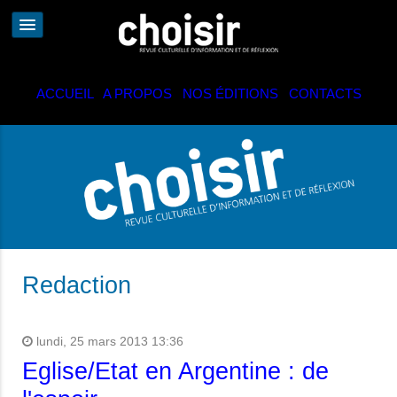
ACCUEIL
|
A PROPOS
|
NOS ÉDITIONS
|
CONTACTS
Redaction
lundi, 25 mars 2013 13:36
Eglise/Etat en Argentine : de