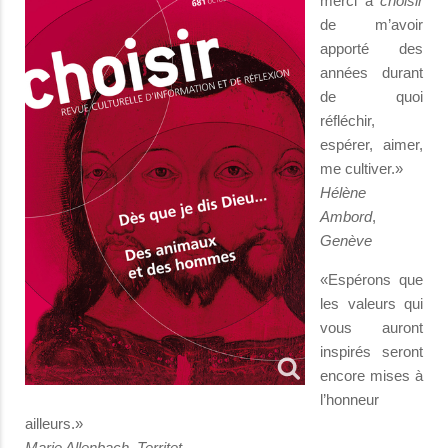
merci à
choisir
de m’avoir
apporté des
années durant
de quoi
réfléchir,
espérer, aimer,
me cultiver.»
Hélène
Ambord
,
Genève
«Espérons que
les valeurs qui
vous auront
inspirés seront
encore mises à
l’honneur
ailleurs.»
Marie Allenbach, Territet