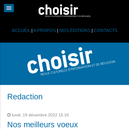
ACCUEIL
|
A PROPOS
|
NOS ÉDITIONS
|
CONTACTS
Redaction
lundi, 19 décembre 2022 15:10
Nos meilleurs voeux