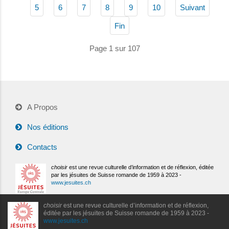
5
6
7
8
9
10
Suivant
Fin
Page 1 sur 107
A Propos
Nos éditions
Contacts
choisir
est une revue culturelle d’information et de réflexion, éditée
par les jésuites de Suisse romande de 1959 à 2023 -
www.jesuites.ch
choisir
est une revue culturelle d’information et de réflexion,
éditée par les jésuites de Suisse romande de 1959 à 2023 -
www.jesuites.ch