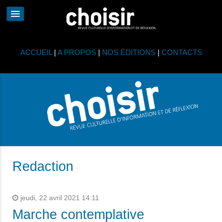
ACCUEIL
|
A PROPOS
|
NOS ÉDITIONS
|
CONTACTS
Redaction
jeudi, 22 avril 2021 14:11
Marche contemplative