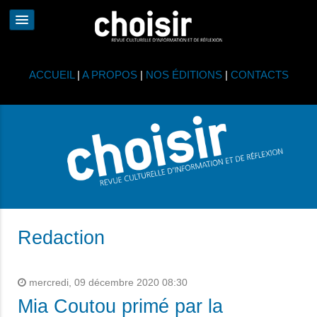
ACCUEIL
|
A PROPOS
|
NOS ÉDITIONS
|
CONTACTS
Redaction
mercredi, 09 décembre 2020 08:30
Mia Coutou primé par la