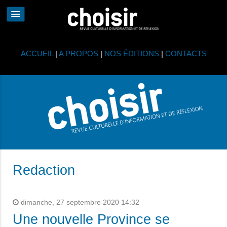
ACCUEIL
|
A PROPOS
|
NOS ÉDITIONS
|
CONTACTS
Redaction
dimanche, 27 septembre 2020 14:32
Une nouvelle Province se