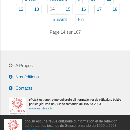
14
12
13
15
16
17
18
Suivant
Fin
Page 14 sur 107
A Propos
Nos éditions
Contacts
choisir
est une revue culturelle d’information et de réflexion, éditée
par les jésuites de Suisse romande de 1959 à 2023 -
www.jesuites.ch
choisir
est une revue culturelle d’information et de réflexion,
éditée par les jésuites de Suisse romande de 1959 à 2023 -
www.jesuites.ch