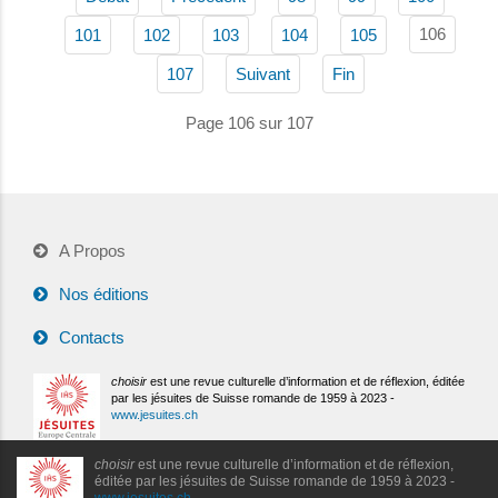
106
101
102
103
104
105
107
Suivant
Fin
Page 106 sur 107
A Propos
Nos éditions
Contacts
choisir
est une revue culturelle d’information et de réflexion, éditée
par les jésuites de Suisse romande de 1959 à 2023 -
www.jesuites.ch
choisir
est une revue culturelle d’information et de réflexion,
éditée par les jésuites de Suisse romande de 1959 à 2023 -
www.jesuites.ch