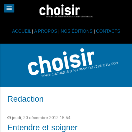
ACCUEIL
|
A PROPOS
|
NOS ÉDITIONS
|
CONTACTS
Redaction
jeudi, 20 décembre 2012 15:54
Entendre et soigner