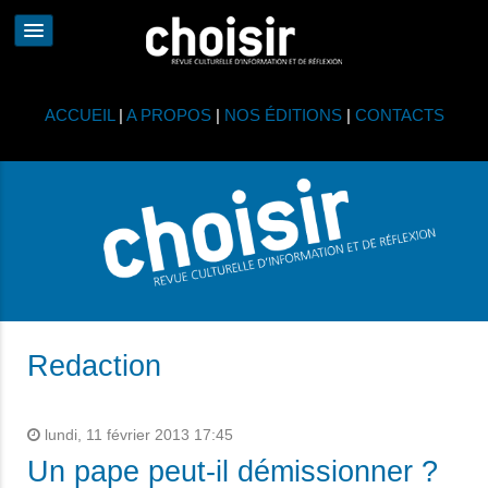
ACCUEIL
|
A PROPOS
|
NOS ÉDITIONS
|
CONTACTS
Redaction
lundi, 11 février 2013 17:45
Un pape peut-il démissionner ?