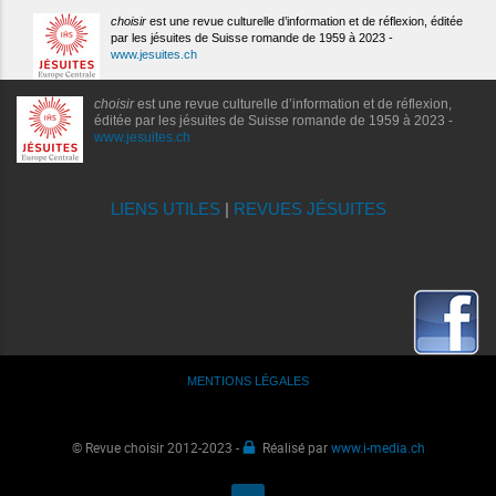
choisir
est une revue culturelle d’information et de réflexion, éditée
par les jésuites de Suisse romande de 1959 à 2023 -
www.jesuites.ch
choisir
est une revue culturelle d’information et de réflexion,
éditée par les jésuites de Suisse romande de 1959 à 2023 -
www.jesuites.ch
LIENS UTILES
|
REVUES JÉSUITES
MENTIONS LÉGALES
© Revue choisir 2012-2023 -
Réalisé par
www.i-media.ch