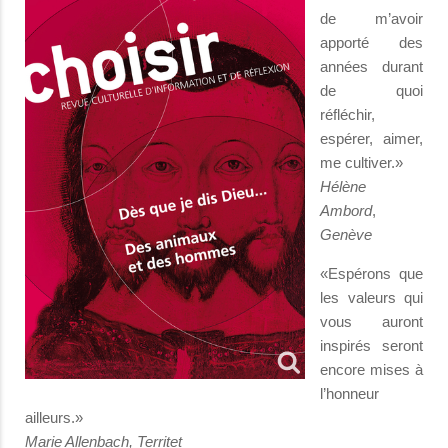
de m’avoir
apporté des
années durant
de quoi
réfléchir,
espérer, aimer,
me cultiver.»
Hélène
Ambord
,
Genève
«Espérons que
les valeurs qui
vous auront
inspirés seront
encore mises à
l’honneur
ailleurs.»
Marie Allenbach, Territet