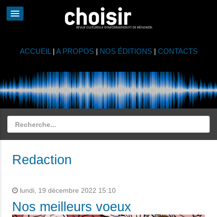
ACCUEIL
|
A PROPOS
|
NOS ÉDITIONS
|
CONTACTS
Redaction
lundi, 19 décembre 2022 15:10
Nos meilleurs voeux