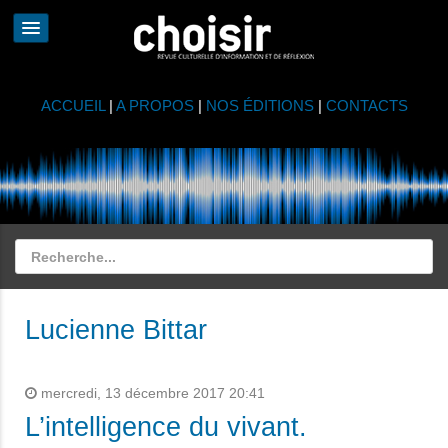
ACCUEIL
|
A PROPOS
|
NOS ÉDITIONS
|
CONTACTS
Lucienne Bittar
mercredi, 13 décembre 2017 20:41
L’intelligence du vivant.