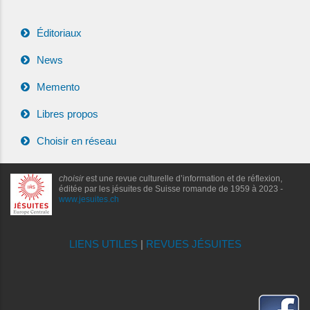
Éditoriaux
News
Memento
Libres propos
Choisir en réseau
choisir
est une revue culturelle d’information et de réflexion,
éditée par les jésuites de Suisse romande de 1959 à 2023 -
www.jesuites.ch
LIENS UTILES
|
REVUES JÉSUITES