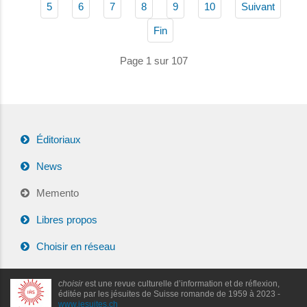
5
6
7
8
9
10
Suivant
Fin
Page 1 sur 107
Éditoriaux
News
Memento
Libres propos
Choisir en réseau
choisir
est une revue culturelle d’information et de réflexion,
éditée par les jésuites de Suisse romande de 1959 à 2023 -
www.jesuites.ch