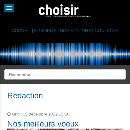
ACCUEIL
|
A PROPOS
|
NOS ÉDITIONS
|
CONTACTS
Redaction
lundi, 19 décembre 2022 15:10
Nos meilleurs voeux