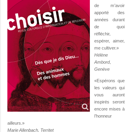
de m’avoir
apporté des
années durant
de quoi
réfléchir,
espérer, aimer,
me cultiver.»
Hélène
Ambord
,
Genève
«Espérons que
les valeurs qui
vous auront
inspirés seront
encore mises à
l’honneur
ailleurs.»
Marie Allenbach, Territet