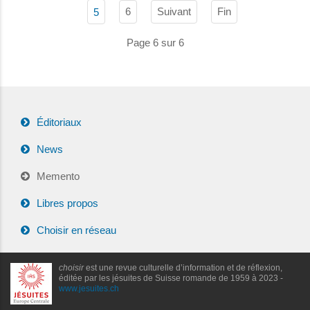
6
Suivant
Fin
5
Page 6 sur 6
Éditoriaux
News
Memento
Libres propos
Choisir en réseau
choisir
est une revue culturelle d’information et de réflexion,
éditée par les jésuites de Suisse romande de 1959 à 2023 -
www.jesuites.ch