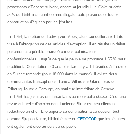
protestants d'Ecosse suivent, encore aujourd'hui, le
Claim of right
acts
de 1689, instituant comme illégale toute présence et toutes
construction d'églises par les jésuites.
En 1954, la motion de Ludwig von Moos, alors conseiller aux Etats,
vise à l’abrogation de ces articles d’exception. Il en résulte un débat
parlementaire pénible, marqué par des polarisations
confessionnelles, jusqu’à ce que le peuple se prononce à 55 % pour
modifier la Constitution; 40 ans plus tard, il y a 18 jésuites à l’œuvre
en Suisse romande (pour 18 000 dans le monde). Il existe deux
communautés francophones, l’une à Villars-sur-Glâne, près de
Fribourg, l'autre à Carouge, en banlieue immédiate de Genève.
En 1959, les jésuites ont lancé la revue mensuelle
choisir
. C'est une
revue culturelle d'opinion dont Lucienne Bittar est actuellement
rédactrice en chef. Elle apporte sa contribution à ce dossier, tout
comme Sjtepan Kusar, bibliothécaire du
CEDOFOR
que les jésuites
ont également créé au service du public.