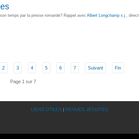
les
en son temps par la presse romande? Rappel avec
Albert Longchamp s.j.
, direc
2
3
4
5
6
7
Suivant
Fin
Page 1 sur 7
LIENS UTILES
|
REVUES JÉSUITES