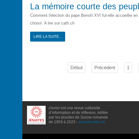
La mémoire courte des peup
Comment l'élection du pape Benoît XVI fut-elle accueillie 
choisir
. A lire sur cath.ch
LIRE LA SUITE...
Début
Précédent
1
choisir
est une revue culturelle
d’information et de réflexion, éditée
par les jésuites de Suisse romande
de 1959 à 2023 -
www.jesuites.ch