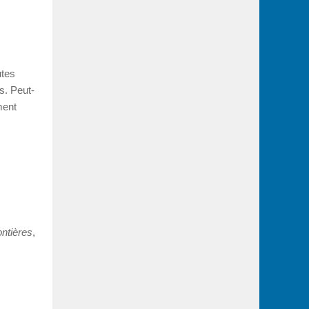
utes
es. Peut-
ment
ntières
,