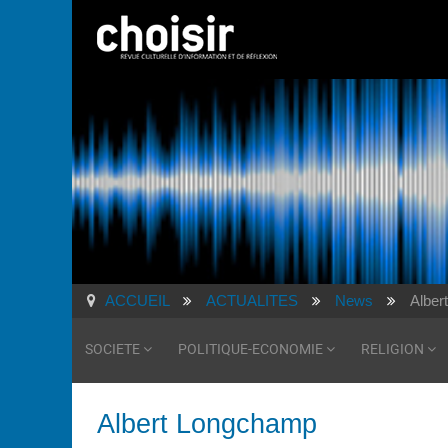
ACCUEIL
ACTUALITES
News
Alber
SOCIETE
POLITIQUE-ECONOMIE
RELIGION
Albert Longchamp