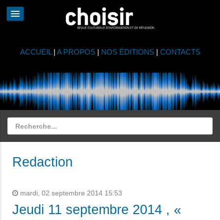
ACCUEIL
|
A PROPOS
|
NOS ÉDITIONS
|
CONTACTS
Redaction
mardi, 02 septembre 2014 15:53
Jeudi 11 septembre 2014 , «