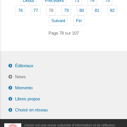
Début
Précédent
73
74
75
78
76
77
79
80
81
82
Suivant
Fin
Page 78 sur 107
Éditoriaux
News
Memento
Libres propos
Choisir en réseau
choisir
est une revue culturelle d’information et de réflexion,