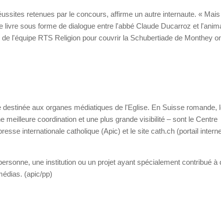
s réussites retenues par le concours, affirme un autre internaute. « Mais
 livre sous forme de dialogue entre l'abbé Claude Ducarroz et l'anim
de l'équipe RTS Religion pour couvrir la Schubertiade de Monthey o
 destinée aux organes médiatiques de l'Eglise. En Suisse romande, 
e meilleure coordination et une plus grande visibilité – sont le Centre
esse internationale catholique (Apic) et le site cath.ch (portail intern
rsonne, une institution ou un projet ayant spécialement contribué à d
édias. (apic/pp)