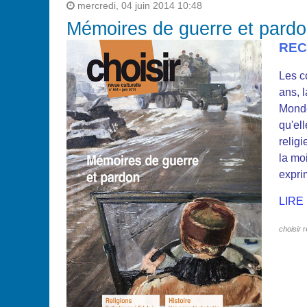
mercredi, 04 juin 2014 10:48
Mémoires de guerre et pardo
REC
Les c
ans, 
Monde
qu'el
religi
la mo
expri
LIRE
choisir
r