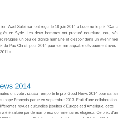
ien Wael Suleiman ont reçu, le 18 juin 2014 à Lucerne le prix "Carit
ugiés en Syrie. Les deux hommes ont procuré nourriture, eau, vê
x réfugiés un peu de dignité humaine et d'espoir dans un avenir meil
paix de Pax Christi pour 2014 pour «le remarquable dévouement avec l
 2011.»
News 2014
autes ont voté :
choisir
remporte le prix Good News 2014 pour sa f
du pape François parue en septembre 2013. Fruit d'une collaboration 
différentes revues culturelles jésuites d'Europe et d'Amérique, cette
on a été saluée par de nombreux commentaires élogieux. Ce prix, d'u