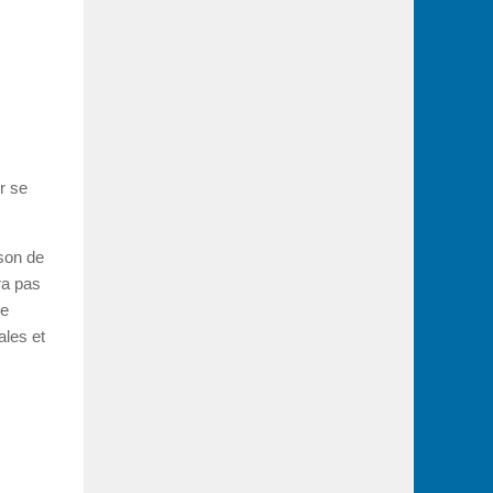
ur se
son de
ra pas
de
ales et