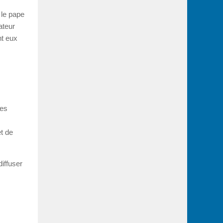
 le pape
ateur
nt eux
les
et de
iffuser