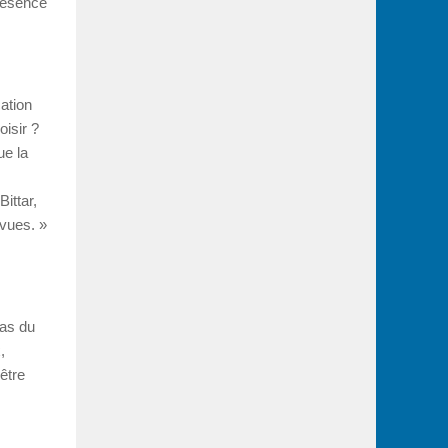
présence
ation
oisir ?
ue la
Bittar,
evues. »
pas du
,
être