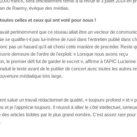
1000 francs, sera officiellement remis à la revue le 3 juillet 2014 en 
ain de Raemy, évêque des médias.
outes celles et ceux qui ont voté pour nous !
avait pertinemment que ce réseau allait être un vecteur de communic
Ne se qualifie-t-il pas lui-même de rusé dans l'entretien publié dans ch
onc pas un hasard qu'il ait choisi cette manière de procéder. Reste q
uvre demeure de l'ordre de l'exploit: « Lorsque nous avons reçu
ion, le premier défi fut de garder le secret », affirme à l'APIC Lucienne 
aduit le texte avant de le publier de concert avec toutes les autres r
couverture médiatique très large.
t salué un travail rédactionnel de qualité, « toujours profond » et « 
et je l'apprécie toujours. Il réussit à allier le côté intellectuel, sérieux
 des articles lisibles par le plus grand nombre. C'est assez rare pour 
.