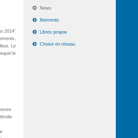
News
Memento
as 2014"
Libres propos
tements,
Choisir en réseau
leur. Le
equel le
ameuse
étroite
ne