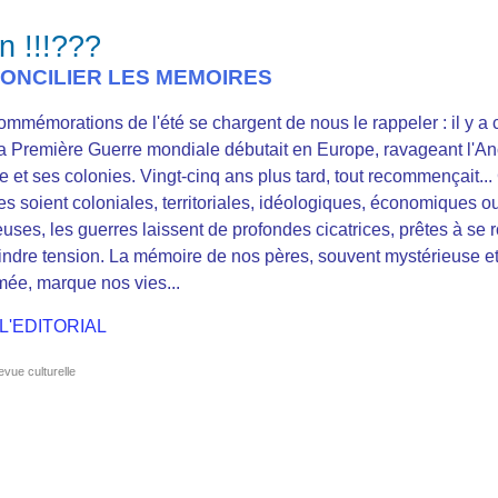
n !!!???
ONCILIER LES MEMOIRES
ommémorations de l'été se chargent de nous le rappeler : il y a 
la Première Guerre mondiale débutait en Europe, ravageant l'An
 et ses colonies. Vingt-cinq ans plus tard, tout recommençait...
les soient coloniales, territoriales, idéologiques, économiques o
euses, les guerres laissent de profondes cicatrices, prêtes à se r
indre tension. La mémoire de nos pères, souvent mystérieuse e
mée, marque nos vies...
 L'EDITORIAL
evue culturelle