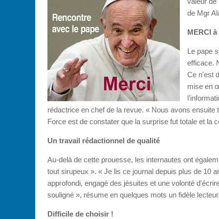
valeur de 
de Mgr Al
MERCI à t
Le pape s
efficace. 
Ce n'est d
mise en œ
l'informat
rédactrice en chef de la revue. « Nous avons ensuite tr
Force est de constater que la surprise fut totale et la 
Un travail rédactionnel de qualité
Au-delà de cette prouesse, les internautes ont égalemen
tout sirupeux ». « Je lis ce journal depuis plus de 10 ans 
approfondi, engagé des jésuites et une volonté d'écrire
souligné », résume en quelques mots un fidèle lecteur
Difficile de choisir !