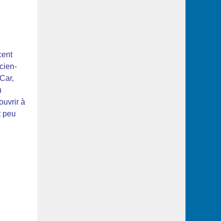
cent
cien-
 Car,
u
ouvrir à
t peu