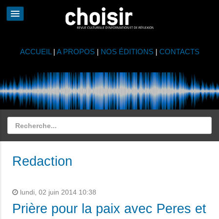
ACCUEIL
|
A PROPOS
|
NOS ÉDITIONS
|
CONTACTS
Redaction
lundi, 02 juin 2014 10:38
Prière pour la paix avec Peres et