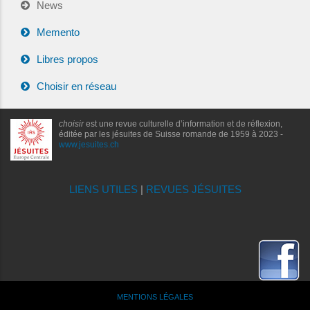
News
Memento
Libres propos
Choisir en réseau
choisir
est une revue culturelle d’information et de réflexion,
éditée par les jésuites de Suisse romande de 1959 à 2023 -
www.jesuites.ch
LIENS UTILES
|
REVUES JÉSUITES
MENTIONS LÉGALES