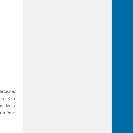
rcisse,
 de Kim
s dire à
 la même