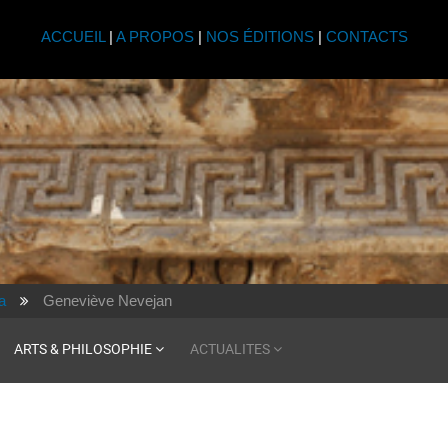
ACCUEIL
|
A PROPOS
|
NOS ÉDITIONS
|
CONTACTS
a
Geneviève Nevejan
ARTS & PHILOSOPHIE
ACTUALITES