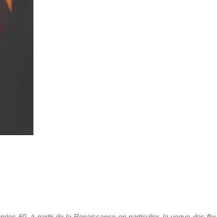
ées 60, à partir de la Renaissance en particulier, la vogue des fleu