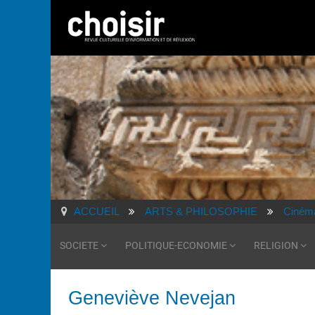
ACCUEIL
ARTS & PHILOSOPHIE
Ciném
SOCIETE
POLITIQUE-ECONOMIE
RELIGION
Geneviève Nevejan