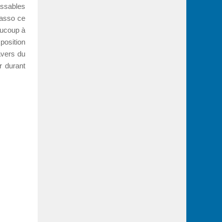
assables
casso ce
aucoup à
position
avers du
r durant