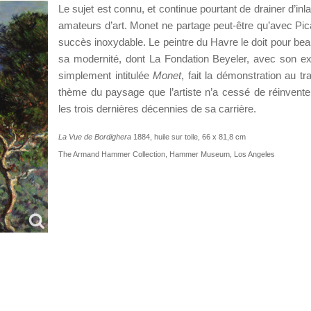
Le sujet est connu, et continue pourtant de drainer d’inl
amateurs d’art. Monet ne partage peut-être qu’avec Pi
succès inoxydable. Le peintre du Havre le doit pour be
sa modernité, dont La Fondation Beyeler, avec son ex
simplement intitulée
Monet
, fait la démonstration au tr
thème du paysage que l’artiste n’a cessé de réinvente
les trois dernières décennies de sa carrière.
La Vue de Bordighera
1884, huile sur toile, 66 x 81,8 cm
The Armand Hammer Collection, Hammer Museum, Los Angeles