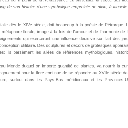
ng de son histoire d’une symbolique empreinte de divin, à laquelle l
 Italie dès le XIVe siècle, doit beaucoup à la poésie de Pétrarque. 
la métaphore florale, image à la fois de l’amour et de l’harmonie de
gnements qui exerceront une influence décisive sur l’art des jar
conception utilitaire. Des sculptures et décors de grotesques apparai
es; ils parsèment les allées de références mythologiques, histor
au Monde duquel on importe quantité de plantes, va nourrir la curi
’engouement pour la flore continue de se répandre au XVIIe siècle da
inture, surtout dans les Pays-Bas méridionaux et les Provinces-