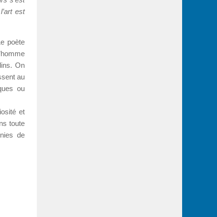
’art est
Le poète
 l’homme
dins. On
ssent au
iques ou
osité et
ns toute
Unies de