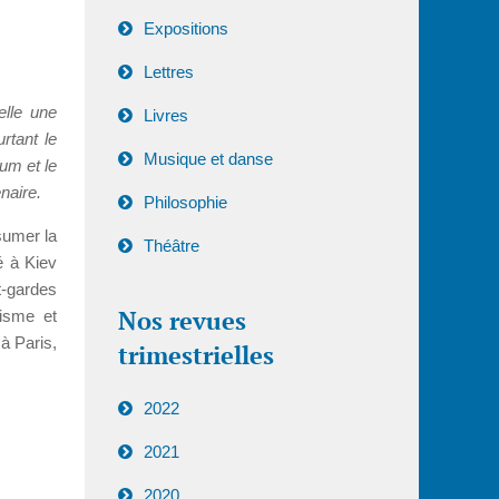
Expositions
Lettres
elle une
Livres
urtant le
Musique et danse
um et le
naire.
Philosophie
ésumer la
Théâtre
é à Kiev
t-gardes
Nos revues
visme et
à Paris,
trimestrielles
2022
2021
2020