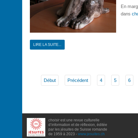
En marge
dans
cho
LIRE LA SUITE...
Début
Précédent
4
5
6
choisir
est une revue culturelle
d’information et de réflexion, éditée
par les jésuites de Suisse romande
de 1959 à 2023 -
www.jesuites.ch