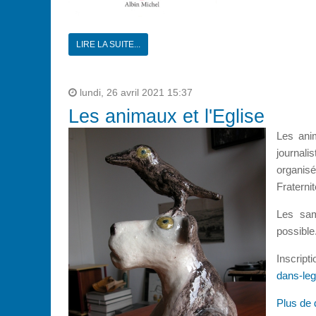
LIRE LA SUITE...
lundi, 26 avril 2021 15:37
Les animaux et l'Eglise
Les anim
journal
organisé
Fraterni
Les sam
possible
Inscri
dans-leg
Plus de 