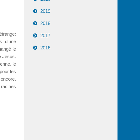
2019
2018
étrange:
2017
rs d'une
2016
hangé le
e Jésus.
enne, le
 pour les
 encore,
 racines