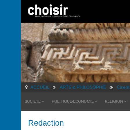
ACCUEIL
ARTS & PHILOSOPHIE
Ciném
SOCIETE
POLITIQUE-ECONOMIE
RELIGION
Redaction