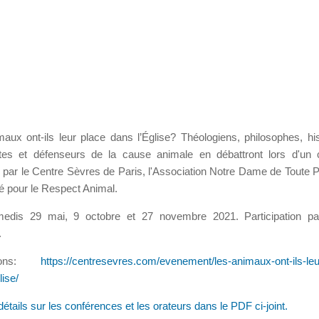
aux ont-ils leur place dans l’Église? Théologiens, philosophes, his
istes et défenseurs de la cause animale en débattront lors d'un 
 par le Centre Sèvres de Paris, l'Association Notre Dame de Toute Pit
té pour le Respect Animal.
edis 29 mai, 9 octobre et 27 novembre 2021. Participation p
.
ptions:
https://centresevres.com/evenement/les-animaux-ont-ils-leu
lise/
détails sur les conférences et les orateurs dans le PDF ci-joint.