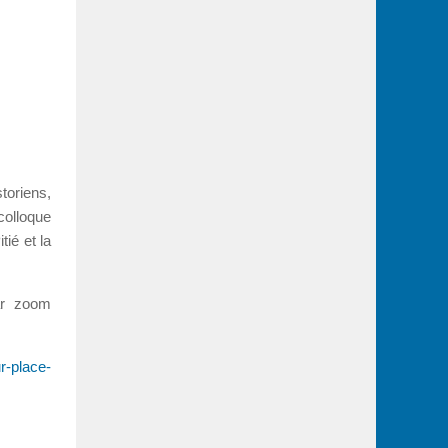
toriens,
colloque
ié et la
ar zoom
r-place-