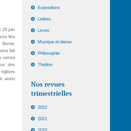
Expositions
Lettres
 20 juin
Livres
aura lieu
Musique et danse
, Berne,
sera fait
Philosophie
s seront
sur des
Théâtre
églises
nt aussi
Nos revues
trimestrielles
2022
2021
2020