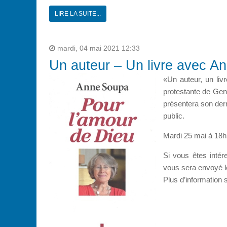
LIRE LA SUITE...
mardi, 04 mai 2021 12:33
Un auteur – Un livre avec A
«Un auteur, un livr
protestante de Genè
présentera son dern
public.
Mardi 25 mai à 18
Si vous êtes inté
vous sera envoyé l
Plus d’information s