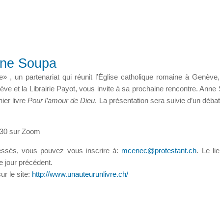
nne Soupa
e» , un partenariat qui réunit l’Église catholique romaine à Genève, 
ve et la Librairie Payot, vous invite à sa prochaine rencontre. Anne
ier livre
Pour l’amour de Dieu
. La présentation sera suivie d’un déba
h30 sur Zoom
ressés, vous pouvez vous inscrire à:
. Le l
e jour précédent.
ur le site:
http://www.unauteurunlivre.ch/