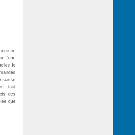
aminé en
ur l’eau
uelles le
demandes
e suisse
«il faut
fois des
elée que