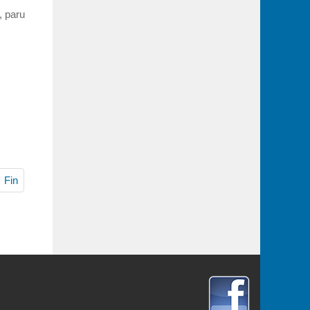
, paru
Fin