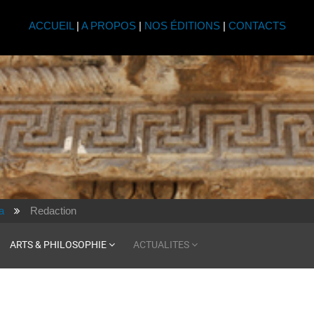
ACCUEIL
|
A PROPOS
|
NOS ÉDITIONS
|
CONTACTS
a
Redaction
ARTS & PHILOSOPHIE
ACTUALITES