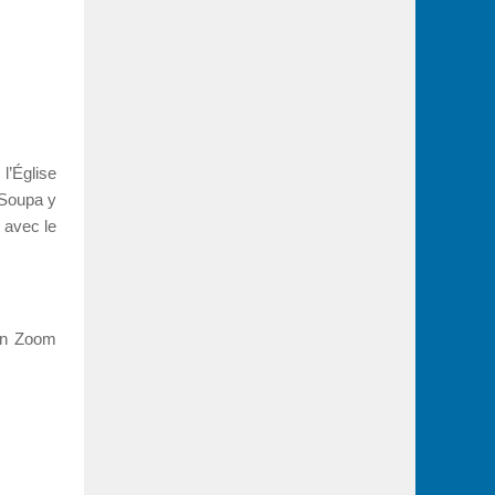
l’Église
 Soupa y
t avec le
ien Zoom