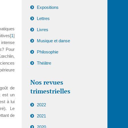
Expositions
Lettres
matiques
Livres
tives[
1
]
Musique et danse
 intense
és? Pour
Philosophie
Kœchlin,
ciences
Théâtre
périeure
Nos revues
goût de
trimestrielles
t est un
est à lui
2022
dré). Le
ttant de
2021
2020