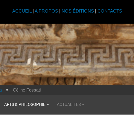
ACCUEIL
|
A PROPOS
|
NOS ÉDITIONS
|
CONTACTS
a
Céline Fossati
ARTS & PHILOSOPHIE
ACTUALITES