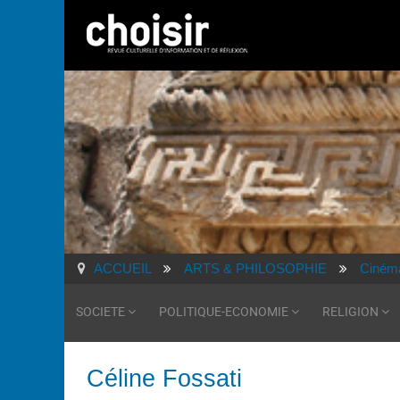
ACCUEIL
ARTS & PHILOSOPHIE
Ciném
SOCIETE
POLITIQUE-ECONOMIE
RELIGION
Céline Fossati