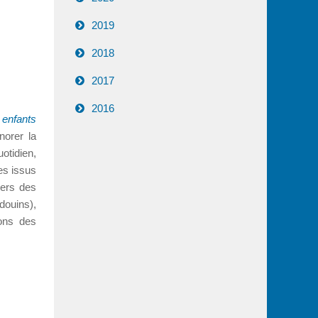
2019
2018
2017
2016
 enfants
norer la
uotidien,
es issus
iers des
douins),
ions des