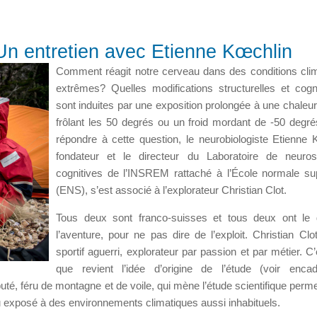
Un entretien avec Etienne Kœchlin
Comment réagit notre cerveau dans des conditions cli
extrêmes? Quelles modifications structurelles et cogni
sont induites par une exposition prolongée à une chaleur
frôlant les 50 degrés ou un froid mordant de -50 degr
répondre à cette question, le neurobiologiste Etienne 
fondateur et le directeur du Laboratoire de neuros
cognitives de l’INSREM rattaché à l’École normale su
(ENS), s’est associé à l’explorateur Christian Clot.
Tous deux sont franco-suisses et tous deux ont le 
l’aventure, pour ne pas dire de l’exploit. Christian Clo
sportif aguerri, explorateur par passion et par métier. C’
que revient l’idée d’origine de l’étude (voir enca
té, féru de montagne et de voile, qui mène l’étude scientifique perme
u exposé à des environnements climatiques aussi inhabituels.