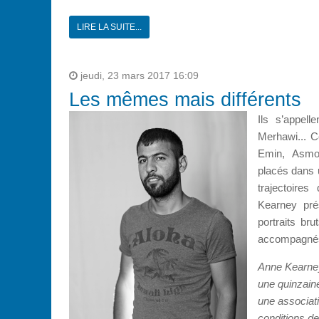
LIRE LA SUITE...
jeudi, 23 mars 2017 16:09
Les mêmes mais différents
Ils s’appel
Merhawi... C
Emin, Asmo
placés dans 
trajectoire
Kearney pré
portraits br
accompagnés 
Anne Kearney
une quinzaine
une associati
conditions d