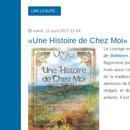
LIRE LA SUITE...
mardi, 11 avril 2017 15:54
«Une Histoire de Chez Moi»
Le courage es
de Bethléem
flagornerie po
mais aussi ce
de la traditio
alentours de 
rédigés et il
enfants. Il est