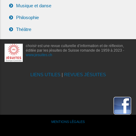
Musique et danse
Philosophie
Théâtre
choisir
est une revue culturelle d’information et de réflexion,
éditée par les jésuites de Suisse romande de 1959 à 2023 -
www.jesuites.ch
LIENS UTILES
|
REVUES JÉSUITES
MENTIONS LÉGALES