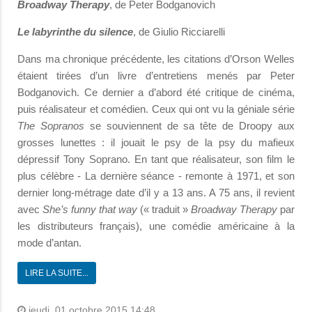
Broadway Therapy
, de Peter Bodganovich
Le labyrinthe du silence
, de Giulio Ricciarelli
Dans ma chronique précédente, les citations d’Orson Welles
étaient tirées d’un livre d’entretiens menés par Peter
Bodganovich. Ce dernier a d’abord été critique de cinéma,
puis réalisateur et comédien. Ceux qui ont vu la géniale série
The Sopranos
se souviennent de sa tête de Droopy aux
grosses lunettes : il jouait le psy de la psy du mafieux
dépressif Tony Soprano. En tant que réalisateur, son film le
plus célèbre - La dernière séance - remonte à 1971, et son
dernier long-métrage date d’il y a 13 ans. A 75 ans, il revient
avec
She’s funny that way
(« traduit »
Broadway Therapy
par
les distributeurs français), une comédie américaine à la
mode d’antan.
LIRE LA SUITE...
jeudi, 01 octobre 2015 14:48