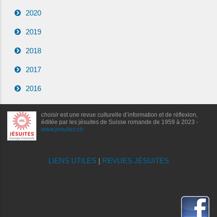
2020
2019
2018
2017
2016
choisir
est une revue culturelle d’information et de réflexion,
éditée par les jésuites de Suisse romande de 1959 à 2023 -
www.jesuites.ch
LIENS UTILES
|
REVUES JÉSUITES