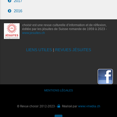
2017
2016
choisir
est une revue culturelle d’information et de réflexion,
éditée par les jésuites de Suisse romande de 1959 à 2023 -
www.jesuites.ch
LIENS UTILES
|
REVUES JÉSUITES
MENTIONS LÉGALES
© Revue choisir 2012-2023 -
Réalisé par
www.i-media.ch