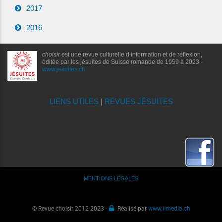
2017
2016
choisir
est une revue culturelle d’information et de réflexion,
éditée par les jésuites de Suisse romande de 1959 à 2023 -
www.jesuites.ch
LIENS UTILES
|
REVUES JÉSUITES
MENTIONS LÉGALES
© Revue choisir 2012-2023 -
Réalisé par
www.i-media.ch