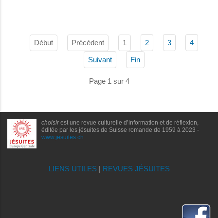
Début
Précédent
1
2
3
4
Suivant
Fin
Page 1 sur 4
choisir
est une revue culturelle d’information et de réflexion,
éditée par les jésuites de Suisse romande de 1959 à 2023 -
www.jesuites.ch
LIENS UTILES
|
REVUES JÉSUITES