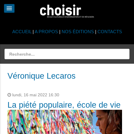
ACCUEIL
|
A PROPOS
|
NOS ÉDITIONS
|
CONTACTS
Véronique Lecaros
lundi, 16 mai 2022 16:30
La piété populaire, école de vie