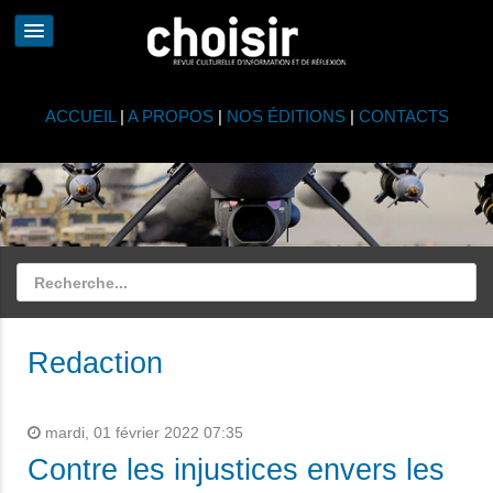
ACCUEIL
|
A PROPOS
|
NOS ÉDITIONS
|
CONTACTS
Redaction
mardi, 01 février 2022 07:35
Contre les injustices envers les