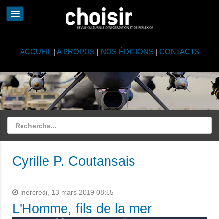
ACCUEIL
|
A PROPOS
|
NOS ÉDITIONS
|
CONTACTS
Cyrille P. Coutansais
mercredi, 13 mars 2019 08:55
L'Homme, fils de la mer