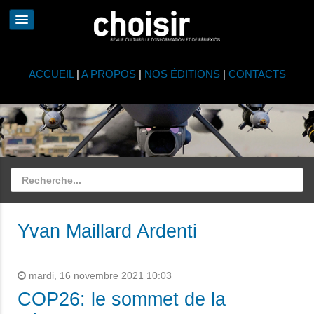
ACCUEIL
|
A PROPOS
|
NOS ÉDITIONS
|
CONTACTS
Yvan Maillard Ardenti
mardi, 16 novembre 2021 10:03
COP26: le sommet de la