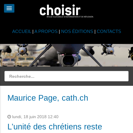
ACCUEIL
|
A PROPOS
|
NOS ÉDITIONS
|
CONTACTS
Maurice Page, cath.ch
lundi, 18 juin 2018 12:40
L’unité des chrétiens reste