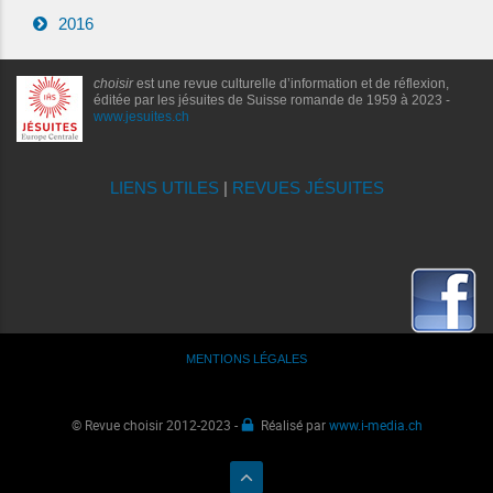
2016
choisir
est une revue culturelle d’information et de réflexion,
éditée par les jésuites de Suisse romande de 1959 à 2023 -
www.jesuites.ch
LIENS UTILES
|
REVUES JÉSUITES
MENTIONS LÉGALES
© Revue choisir 2012-2023 -
Réalisé par
www.i-media.ch