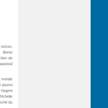
 suisse,
e Berne
ction de
pastoral
 monde
i pourra
l’argent
’échelle
arché du