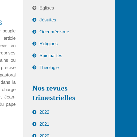
Eglises
Jésuites
s
e peuple
Oecuménisme
article
Religions
asées en
eprises
Spiritualités
mains ou
 précise
Théologie
pastoral
 dans la
Nos revues
n charge
trimestrielles
e, Jean-
 du pape
2022
2021
2020