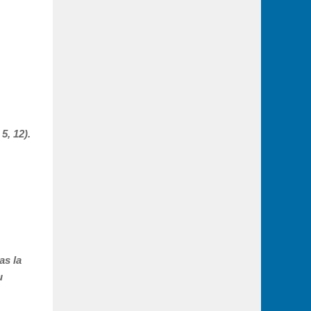
5, 12).
as la
u