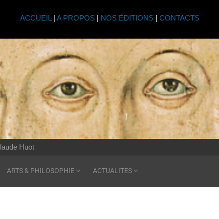
ACCUEIL
|
A PROPOS
|
NOS ÉDITIONS
|
CONTACTS
laude Huot
ARTS & PHILOSOPHIE
ACTUALITES