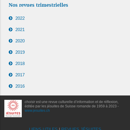
Nos revues trimestrielles
2022
2021
2020
2019
2018
2017
2016
choisir
est une revue culturelle d’information et de réflexion,
éditée par les jésuites de Suisse romande de 1959 à 2023 -
www.jesuites.ch
LIENS UTILES
|
REVUES JÉSUITES