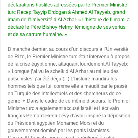
déclarations hostiles adressées par le Premier Ministre
turc Recep Tayyip Erdogan à Ahmed Al Tayyeb, grand
imam de l’Université d’Al Azhar. « L’histoire de l’imam, a
déclaré le Père Bishoy Helmy, témoigne de ses vertus
et de sa carrure humaine. »
Dimanche dernier, au cours d’un discours à l’Université
de Rize, le Premier Ministre turc était intervenu à propos
de la crise égyptienne, attaquant lourdement Al Tayyeb:
« Lorsque j’ai vu le scheik d’Al Azhar au milieu des
putschistes, j’ai été déçu (...) L’histoire maudira les
hommes tels que lui, comme elle a maudit par le passé
en Turquie des intellectuels et des chercheurs de ce
genre. » Dans le cadre de ce même discours, le Premier
Ministre turc a également accusé Israël et l’écrivain
français Bernard-Henri Lévy d’avoir inspiré la déposition
du Président égyptien Mohamed Morsi et du
gouvernement dominé par les partis islamistes.
L’imam Al Tayyeb, pour sa part, a répliqué à cette