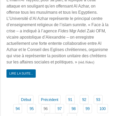
attaque en souligant qu'en offensant Al Azhar, on
offense tous les musulmans et tous les Egyptiens.
L’Université d’Al Azhar représente le principal centre
d’enseignement religieux de l’islam sunnite. « Face à la
crise – a indiqué à l’agence
Fides
Mgr Adel Zaki OFM,
vicaire apostolique d’Alexandrie – on enregistre
actuellement une forte entente collaborative entre Al
Azhar et le Conseil des Eglises chrétiennes, organisme
qui vise à représenter la position unitaire des chrétiens
sur les affaires sociales et politiques. »
(réd./
fides
)
LIRE LA SUITE...
Début
Précédent
91
92
93
96
94
95
97
98
99
100