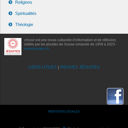
Religions
Spiritualités
Théologie
choisir
est une revue culturelle d’information et de réflexion,
éditée par les jésuites de Suisse romande de 1959 à 2023 -
www.jesuites.ch
LIENS UTILES
|
REVUES JÉSUITES
MENTIONS LÉGALES