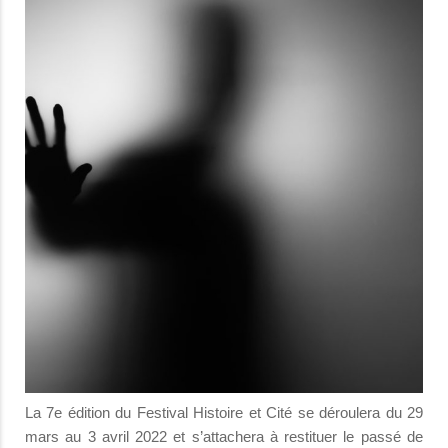
La 7e édition du Festival Histoire et Cité se déroulera du 29
mars au 3 avril 2022 et s’attachera à restituer le passé de