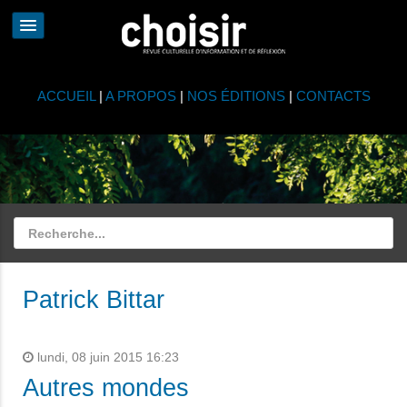
ACCUEIL
|
A PROPOS
|
NOS ÉDITIONS
|
CONTACTS
Patrick Bittar
lundi, 08 juin 2015 16:23
Autres mondes