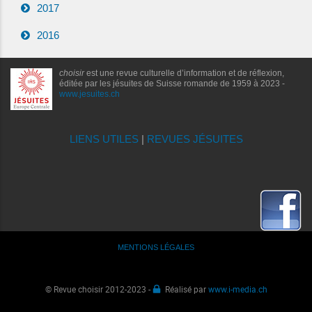
2017
2016
choisir
est une revue culturelle d’information et de réflexion,
éditée par les jésuites de Suisse romande de 1959 à 2023 -
www.jesuites.ch
LIENS UTILES
|
REVUES JÉSUITES
MENTIONS LÉGALES
© Revue choisir 2012-2023 -
Réalisé par
www.i-media.ch