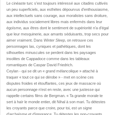
Le cinéaste turc s’est toujours intéressé aux citadins cultivés
un peu superficiels, aux esthètes dépourvus d’enthousiasme,
aux intellectuels sans courage, aux moralistes sans droiture,
aux individus socialement libres mais enfermés dans leur
égoïsme, aux êtres dont le sentiment de supériorité n’a d’égal
que leur mesquinerie, aux amants séduisants, trop secs pour
aimer vraiment. Dans
Winter Sleep
, on retrouve ces
personnages las, cyniques et pathétiques, dont les
silhouettes minuscules se perdent dans les paysages
insolites de Cappadoce comme dans les tableaux
romantiques de Caspar David Friedrich.
Ceylan - qui se dit un « grand mélancolique » attaché à
traquer « tout ce qui se dérobe » - met en scène ces
disputes froides et étouffantes, ces jeux de massacre où
aucun personnage n’est en reste, avec une justesse qui
rappelle certains films de Bergman. « Ta grande morale te
sert à haïr le monde entier, dit Nihal à son mari. Tu détestes
les croyants parce que croire, pour toi, est un signe
d’archaïsme et d’ignorance. Tu détestes les non-croyants