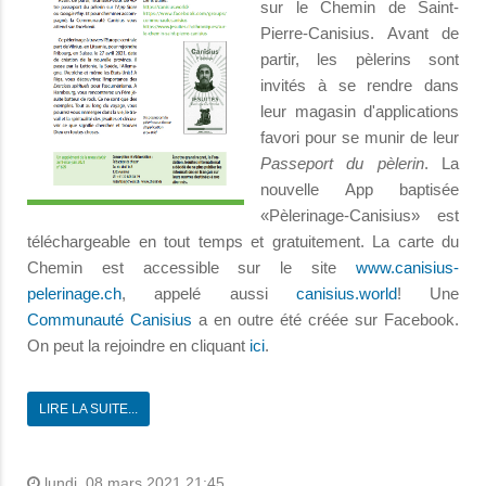
sur le Chemin de Saint-
Pierre-Canisius. Avant de
partir, les pèlerins sont
invités à se rendre dans
leur magasin d'applications
favori pour se munir de leur
Passeport du pèlerin
. La
nouvelle App baptisée
«Pèlerinage-Canisius» est
téléchargeable en tout temps et gratuitement. La carte du
Chemin est accessible sur le site
www.canisius-
pelerinage.ch
, appelé aussi
canisius.world
! Une
Communauté Canisius
a en outre été créée sur Facebook.
On peut la rejoindre en cliquant
ici
.
LIRE LA SUITE...
lundi, 08 mars 2021 21:45