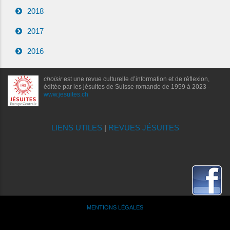
2018
2017
2016
choisir
est une revue culturelle d’information et de réflexion,
éditée par les jésuites de Suisse romande de 1959 à 2023 -
www.jesuites.ch
LIENS UTILES
|
REVUES JÉSUITES
MENTIONS LÉGALES