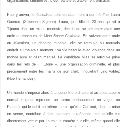
organisations criminelles. C’est réaliste et diablement efficace.
Pour y arriver, le réalisateur colle constamment à son héroïne, Laura
Guerrero (Stéphanie Sigman). Laura, jolie fille de 23 ans qui vit à
Tijuana dans un milieu modeste, décide de se présenter avec une
amie au concours de
Miss Basse-Californie
. En suivant cette amie
au
Millenium
, un dancing minable, elle se retrouve au mauvais
endroit au mauvais moment : sa vie bascule avec violence dans un
monde âpre et déshumanisé. La candidate Miss se retrouve prise
dans les rets de « l’Etoile », une organisation criminelle, et plus
précisément entre les mains de son chef, l’inquiétant Lino Valdez
(Noé Hernandez).
Un monde s’impose alors à la jeune fille ordinaire et au spectateur «
normal » (pour reprendre un terme politiquement en vogue en
France), qui le subit en même temps qu’elle. Car tout, dans la mise
en scène, contribue à faire partager l’expérience telle qu’elle est
directement vécue par Laura : la caméra sur elle, même quand elle