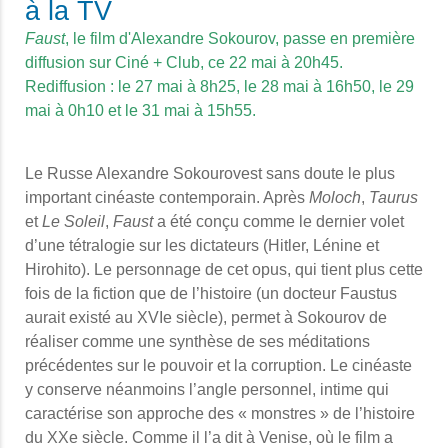
à la TV
Faust
, le film d'Alexandre Sokourov, passe en première
diffusion sur Ciné + Club, ce 22 mai à 20h45.
Rediffusion : le 27 mai à 8h25, le 28 mai à 16h50, le 29
mai à 0h10 et le 31 mai à 15h55.
Le Russe Alexandre Sokourovest sans doute le plus
important cinéaste contemporain. Après
Moloch
,
Taurus
et
Le Soleil
,
Faust
a été conçu comme le dernier volet
d’une tétralogie sur les dictateurs (Hitler, Lénine et
Hirohito). Le personnage de cet opus, qui tient plus cette
fois de la fiction que de l’histoire (un docteur Faustus
aurait existé au XVIe siècle), permet à Sokourov de
réaliser comme une synthèse de ses méditations
précédentes sur le pouvoir et la corruption.
Le cinéaste
y conserve néanmoins l’angle personnel, intime qui
caractérise son approche des « monstres » de l’histoire
du XXe siècle. Comme il l’a dit à Venise, où le film a