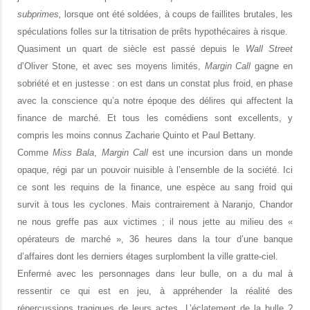
subprimes,
lorsque ont été soldées, à coups de faillites brutales, les
spéculations folles sur la titrisation de prêts hypothécaires à risque.
Quasiment un quart de siècle est passé depuis le
Wall Street
d’Oliver Stone, et avec ses moyens limités,
Margin Call
gagne en
sobriété et en justesse : on est dans un constat plus froid, en phase
avec la conscience qu’a notre époque des délires qui affectent la
finance de marché. Et tous les comédiens sont excellents, y
compris les moins connus Zacharie Quinto et Paul Bettany.
Comme
Miss Bala
,
Margin Call
est une incursion dans un monde
opaque, régi par un pouvoir nuisible à l’ensemble de la société. Ici
ce sont les requins de la finance, une espèce au sang froid qui
survit à tous les cyclones. Mais contrairement à Naranjo, Chandor
ne nous greffe pas aux victimes ; il nous jette au milieu des «
opérateurs de marché », 36 heures dans la tour d’une banque
d’affaires dont les derniers étages surplombent la ville gratte-ciel.
Enfermé avec les personnages dans leur bulle, on a du mal à
ressentir ce qui est en jeu, à appréhender la réalité des
répercussions tragiques de leurs actes. L’éclatement de la bulle ?