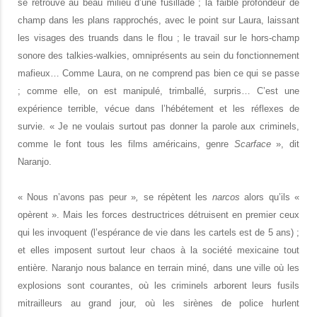
se retrouve au beau milieu d’une fusillade ; la faible profondeur de
champ dans les plans rapprochés, avec le point sur Laura, laissant
les visages des truands dans le flou ; le travail sur le hors-champ
sonore des talkies-walkies, omniprésents au sein du fonctionnement
mafieux… Comme Laura, on ne comprend pas bien ce qui se passe
; comme elle, on est manipulé, trimballé, surpris… C’est une
expérience terrible, vécue dans l’hébétement et les réflexes de
survie. « Je ne voulais surtout pas donner la parole aux criminels,
comme le font tous les films américains, genre
Scarface
», dit
Naranjo.
« Nous n’avons pas peur »
,
se
répètent les
narcos
alors qu’ils «
opèrent ». Mais les forces destructrices détruisent en premier ceux
qui les invoquent (l’espérance de vie dans les cartels est de 5 ans) ;
et elles imposent surtout leur chaos à la société mexicaine tout
entière. Naranjo nous balance en terrain miné, dans une ville où les
explosions sont courantes, où les criminels arborent leurs fusils
mitrailleurs au grand jour, où les sirènes de police hurlent