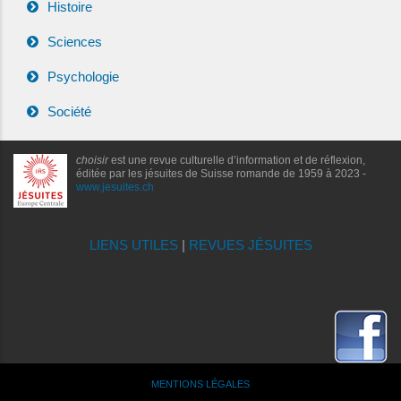
Histoire
Sciences
Psychologie
Société
choisir
est une revue culturelle d’information et de réflexion,
éditée par les jésuites de Suisse romande de 1959 à 2023 -
www.jesuites.ch
LIENS UTILES
|
REVUES JÉSUITES
MENTIONS LÉGALES