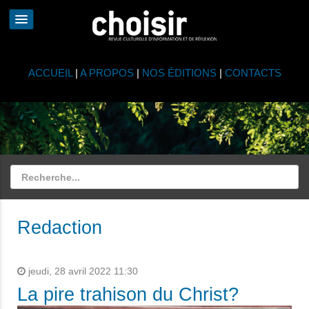
ACCUEIL
|
A PROPOS
|
NOS ÉDITIONS
|
CONTACTS
Redaction
jeudi, 28 avril 2022 11:30
La pire trahison du Christ?