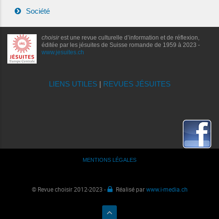
Société
choisir
est une revue culturelle d’information et de réflexion,
éditée par les jésuites de Suisse romande de 1959 à 2023 -
www.jesuites.ch
LIENS UTILES
|
REVUES JÉSUITES
MENTIONS LÉGALES
© Revue choisir 2012-2023 -
Réalisé par
www.i-media.ch