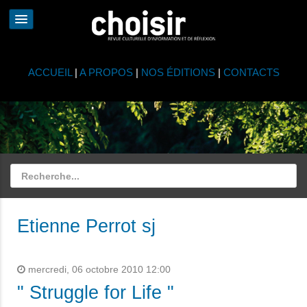
ACCUEIL
|
A PROPOS
|
NOS ÉDITIONS
|
CONTACTS
Etienne Perrot sj
mercredi, 06 octobre 2010 12:00
" Struggle for Life "