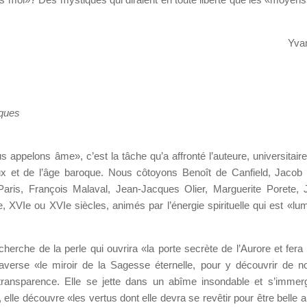
Yva
ques
s appelons âme», c’est la tâche qu’a affronté l’auteure, universitaire
vaux et de l’âge baroque. Nous côtoyons Benoît de Canfield, Jaco
ris, François Malaval, Jean-Jacques Olier, Marguerite Porete, 
 XVIe ou XVIe siècles, animés par l’énergie spirituelle qui est «lum
rche de la perle qui ouvrira «la porte secrète de l’Aurore et fera br
traverse «le miroir de la Sagesse éternelle, pour y découvrir de 
la transparence. Elle se jette dans un abîme insondable et s’imme
, elle découvre «les vertus dont elle devra se revêtir pour être belle 