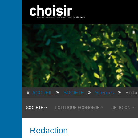
ACCUEIL
SOCIETE
Sciences
Redac
SOCIETE
POLITIQUE-ECONOMIE
RELIGION
Redaction