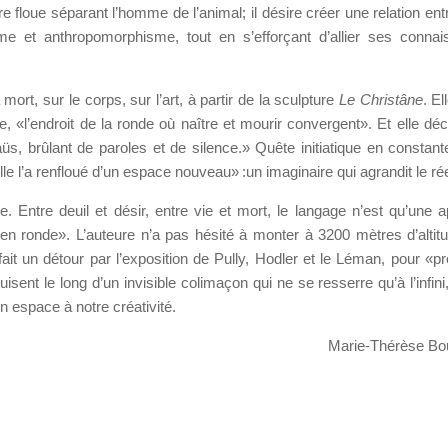
ère floue séparant l’homme de l’animal; il désire créer une relation en
e et anthropomorphisme, tout en s’efforçant d’allier ses conna
mort, sur le corps, sur l’art, à partir de la sculpture
Le Christâne
. El
e, «l’endroit de la ronde où naître et mourir convergent». Et elle déc
brûlant de paroles et de silence.» Quête initiatique en constante
le l’a renfloué d’un espace nouveau» :un imaginaire qui agrandit le rée
. Entre deuil et désir, entre vie et mort, le langage n’est qu’une 
en ronde». L’auteure n’a pas hésité à monter à 3200 mètres d’altit
ait un détour par l’exposition de Pully, Hodler et le Léman, pour «pr
ent le long d’un invisible colimaçon qui ne se resserre qu’à l’infini,
un espace à notre créativité.
Marie-Thérèse Bo