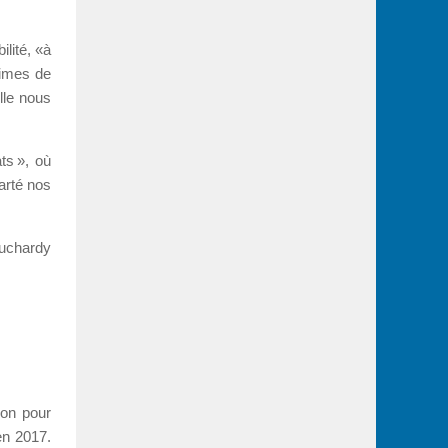
lité, «à
cimes de
Elle nous
ts », où
arté nos
uchardy
ion pour
en 2017.