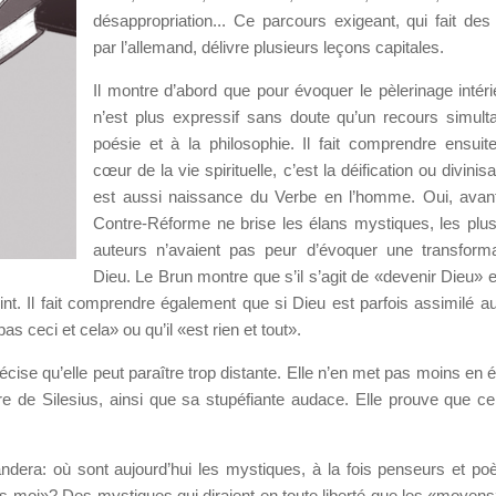
désappropriation... Ce parcours exigeant, qui fait des
par l’allemand, délivre plusieurs leçons capitales.
Il montre d’abord que pour évoquer le pèlerinage intérie
n’est plus expressif sans doute qu’un recours simult
poésie et à la philosophie. Il fait comprendre ensuit
cœur de la vie spirituelle, c’est la déification ou divinisa
est aussi naissance du Verbe en l’homme. Oui, avan
Contre-Réforme ne brise les élans mystiques, les plu
auteurs n’avaient pas peur d’évoquer une transform
Dieu. Le Brun montre que s’il s’agit de «devenir Dieu»
int. Il fait comprendre également que si Dieu est parfois assimilé au
pas ceci et cela» ou qu’il «est rien et tout».
écise qu’elle peut paraître trop distante. Elle n’en met pas moins en 
œuvre de Silesius, ainsi que sa stupéfiante audace. Elle prouve que cel
dera: où sont aujourd’hui les mystiques, à la fois penseurs et poè
ans moi»? Des mystiques qui diraient en toute liberté que les «moyens