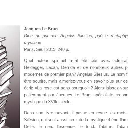
Jacques Le Brun
Dieu, un pur rien.
Angelus Silesius, poésie,
métaphys
mystique
Paris, Seuil 2019, 240 p.
Quel auteur spirituel a-t-il été cité avec admira
Heidegger, Lacan, Derrida et de nombreux autres p
modernes de premier plan? Angelus Silesius. Le nom fa
être sourire, mais aimeriez-vous en savoir plus sur cel
écrit: «La rose est sans pourquoi »? Alors laissez-vou
patiemment par Jacques Le Brun, spécialiste recon
mystique du XVIIe siècle.
Dans son livre savant, il passe en revue les mots
Silésien, qui sont aussi ceux de la mystique rhéno-flam
Déité, le rien, l’essence, le fond, l’abîme, l’aba