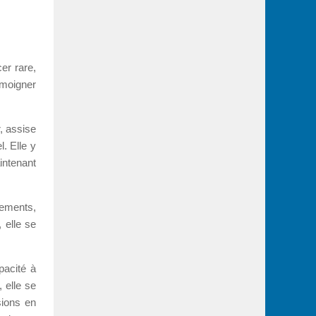
er rare,
émoigner
r, assise
l. Elle y
intenant
nements,
 elle se
pacité à
 elle se
sions en