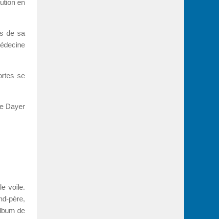
lution en
es de sa
médecine
ortes se
e Dayer
e voile.
nd-père,
album de