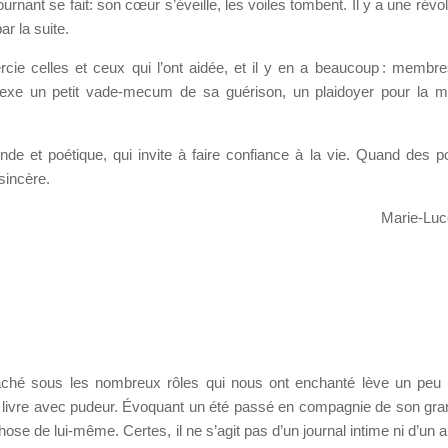
ournant se fait: son cœur s’éveille, les voiles tombent. Il y a une révo
ar la suite.
rcie celles et ceux qui l’ont aidée, et il y en a beaucoup : membr
nnexe un petit vade-mecum de sa guérison, un plaidoyer pour la 
de et poétique, qui invite à faire confiance à la vie. Quand des p
sincère.
Marie-Luc
 caché sous les nombreux rôles qui nous ont enchanté lève un peu l
 livre avec pudeur. Évoquant un été passé en compagnie de son gra
se de lui-même. Certes, il ne s’agit pas d’un journal intime ni d’un 