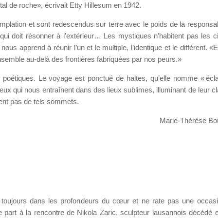
l de roche», écrivait Etty Hillesum en 1942.
plation et sont redescendus sur terre avec le poids de la responsabi
t qui doit résonner à l’extérieur… Les mystiques n’habitent pas les 
ous apprend à réunir l’un et le multiple, l’identique et le différent. «
ensemble au-delà des frontières fabriquées par nos peurs.»
poétiques. Le voyage est ponctué de haltes, qu’elle nomme « écla
ux qui nous entraînent dans des lieux sublimes, illuminant de leur cl
nent pas de tels sommets.
Marie-Thérèse Bo
e toujours dans les profondeurs du cœur et ne rate pas une occas
le part à la rencontre de Nikola Zaric, sculpteur lausannois décédé 