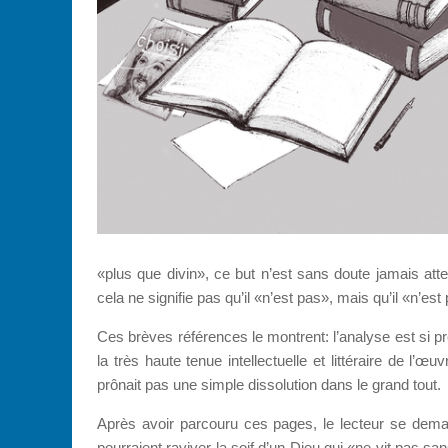
«plus que divin», ce but n’est sans doute jamais atte
cela ne signifie pas qu’il «n’est pas», mais qu’il «n’est 
Ces brèves références le montrent: l’analyse est si pr
la très haute tenue intellectuelle et littéraire de l’
prônait pas une simple dissolution dans le grand tout.
Après avoir parcouru ces pages, le lecteur se deman
pourraient raviver la soif d’un Dieu qui «ne vit pas s