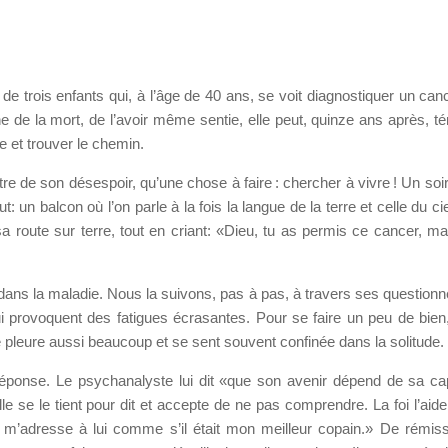
 trois enfants qui, à l’âge de 40 ans, se voit diagnostiquer un canc
he de la mort, de l’avoir même sentie, elle peut, quinze ans après, t
ce et trouver le chemin.
ntre de son désespoir, qu’une chose à faire : chercher à vivre ! Un soi
: un balcon où l’on parle à la fois la langue de la terre et celle du cie
a route sur terre, tout en criant: «Dieu, tu as permis ce cancer, ma
 dans la maladie. Nous la suivons, pas à pas, à travers ses question
 provoquent des fatigues écrasantes. Pour se faire un peu de bien,
e pleure aussi beaucoup et se sent souvent confinée dans la solitude.
réponse. Le psychanalyste lui dit «que son avenir dépend de sa ca
le se le tient pour dit et accepte de ne pas comprendre. La foi l’aide,
e m’adresse à lui comme s’il était mon meilleur copain.» De rémis