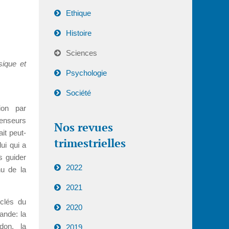
Ethique
Histoire
Sciences
ique et
Psychologie
Société
tion par
enseurs
Nos revues
it peut-
trimestrielles
ui qui a
s guider
2022
nu de la
2021
-clés du
2020
ande: la
ndon, la
2019