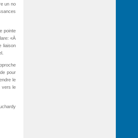
tre un no
issances
le pointe
lare: «À
 liaison
l.
approche
ude pour
endre le
 vers le
uchardy