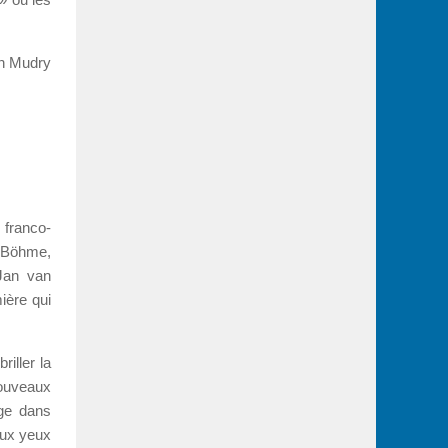
n Mudry
 franco-
b Böhme,
Jan van
ière qui
iller la
nouveaux
rge dans
aux yeux