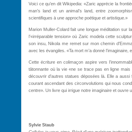
Voici ce qu’en dit Wikipedia: «Zaric apprécie la fronti
man’s land et un animal’s land, entre zoomorphism
scientifiques à une approche poétique et artistique.»
Marion Muller-Colard fait une longue méditation sur la 
l’«irréparable tension» où Zaric modela cette sculptur
son insu, Nikola me remet sur mon chemin d’Emmaüs, 
avec les évangiles. «Ta mort m’a donné l’imaginaire, el
Cette écriture en colimaçon aspire vers l’innommable
tâtonnante où la vie «ne se trace pas en ligne mais 
découvrir d’autres statues déposées là. Elle a aussi f
courant ascendant des circonvolutions qui nous conduis
centre». Un livre qui irrigue notre imaginaire et ouvre 
Sylvie Staub
Cellules je vous aime.
Récit d’une guérison inattendue