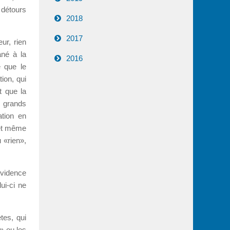
 détours
2018
2017
ur, rien
ané à la
2016
e que le
tion, qui
t que la
s grands
ation en
 et même
 «rien»,
évidence
ui-ci ne
tes, qui
» ou les