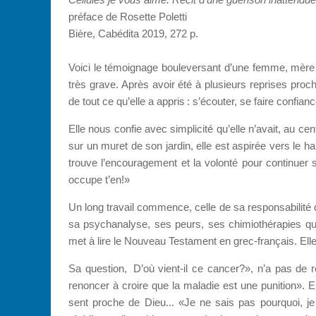
préface de Rosette Poletti
Bière, Cabédita 2019, 272 p.
Voici le témoignage bouleversant d’une femme, mère de
très grave. Après avoir été à plusieurs reprises proc
de tout ce qu’elle a appris : s’écouter, se faire confian
Elle nous confie avec simplicité qu’elle n’avait, au ce
sur un muret de son jardin, elle est aspirée vers le haut
trouve l’encouragement et la volonté pour continuer s
occupe t’en!»
Un long travail commence, celle de sa responsabilité
sa psychanalyse, ses peurs, ses chimiothérapies qui
met à lire le Nouveau Testament en grec-français. Ell
Sa question, D’où vient-il ce cancer?», n’a pas de 
renoncer à croire que la maladie est une punition». El
sent proche de Dieu... «Je ne sais pas pourquoi, j