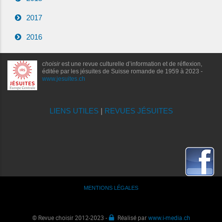
2017
2016
choisir
est une revue culturelle d’information et de réflexion,
éditée par les jésuites de Suisse romande de 1959 à 2023 -
www.jesuites.ch
LIENS UTILES
|
REVUES JÉSUITES
MENTIONS LÉGALES
© Revue choisir 2012-2023 -
Réalisé par
www.i-media.ch