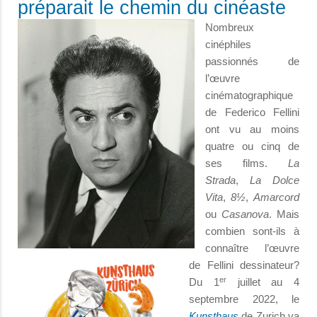
préparait le chemin du cinéaste
Nombreux
cinéphiles
passionnés de
l’œuvre
cinématographique
de Federico Fellini
ont vu au moins
quatre ou cinq de
ses films.
La
Strada
,
La Dolce
Vita
,
8½
,
Amarcord
ou
Casanova
. Mais
combien sont-ils à
connaître l’œuvre
de Fellini dessinateur?
er
Du 1
juillet au 4
septembre 2022, le
Kunsthaus
de Zurich va