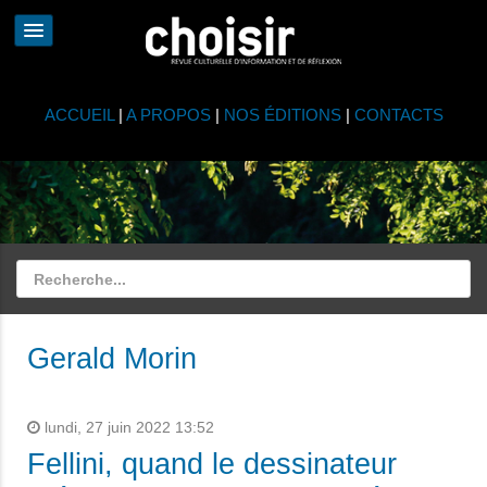
ACCUEIL
|
A PROPOS
|
NOS ÉDITIONS
|
CONTACTS
Gerald Morin
lundi, 27 juin 2022 13:52
Fellini, quand le dessinateur