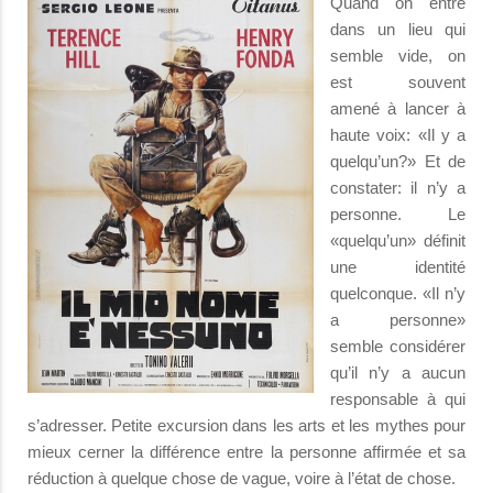
Quand on entre
dans un lieu qui
semble vide, on
est souvent
amené à lancer à
haute voix: «Il y a
quelqu’un?» Et de
constater: il n’y a
personne. Le
«quelqu’un» définit
une identité
quelconque. «Il n’y
a personne»
semble considérer
qu’il n’y a aucun
responsable à qui
s’adresser. Petite excursion dans les arts et les mythes pour
mieux cerner la différence entre la personne affirmée et sa
réduction à quelque chose de vague, voire à l’état de chose.