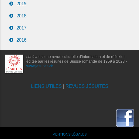
2019
2018
2017
2016
choisir
est une revue culturelle d’information et de réflexion,
éditée par les jésuites de Suisse romande de 1959 à 2023 -
www.jesuites.ch
LIENS UTILES
|
REVUES JÉSUITES
MENTIONS LÉGALES