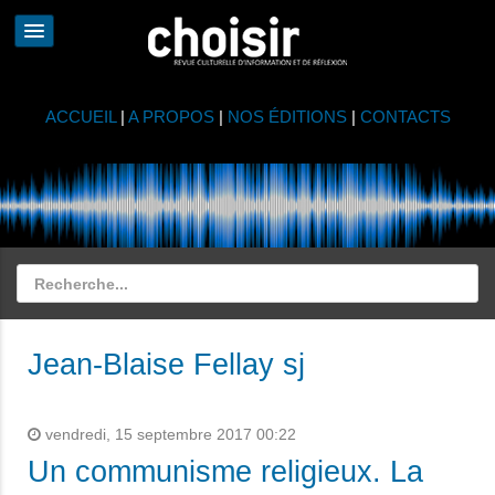
ACCUEIL
|
A PROPOS
|
NOS ÉDITIONS
|
CONTACTS
Jean-Blaise Fellay sj
vendredi, 15 septembre 2017 00:22
Un communisme religieux. La