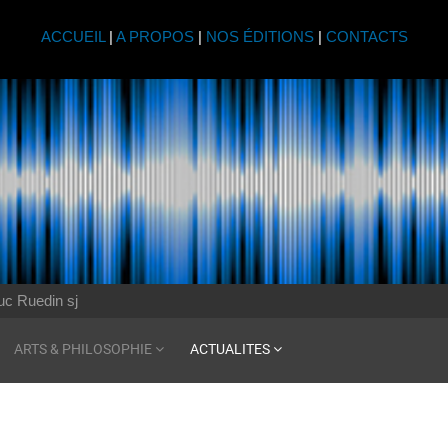
ACCUEIL
|
A PROPOS
|
NOS ÉDITIONS
|
CONTACTS
uc Ruedin sj
ARTS & PHILOSOPHIE
ACTUALITES