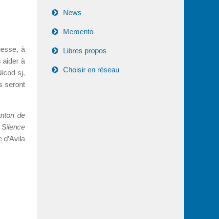
News
Memento
hesse, à
Libres propos
s aider à
Choisir en réseau
icod sj,
s seront
anton de
 Silence
 d’Avila