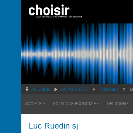
ACCUEIL
ACTUALITES
Éditoriaux
L
SOCIETE
POLITIQUE-ECONOMIE
RELIGION
Luc Ruedin sj