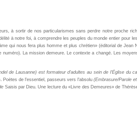
urs, à sortir de nos particularismes sans perdre notre proche ric
 fidélité à notre foi, à comprendre les peuples du monde entier pour le
’âme qui nous fera plus homme et plus chrétien» (éditorial de Jean N
ce numéro). La mission demeure. Le contexte a changé. Les moyen
del de Lausanne) est formateur d’adultes au sein de l’Église du c
 Poètes de l’essentiel, passeurs vers l’absolu
(Embrasure/Parole et
 de
Saisis par Dieu. Une lecture du «Livre des Demeures» de Thérèse