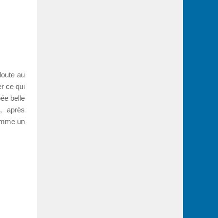
doute au
er ce qui
ée belle
, après
comme un