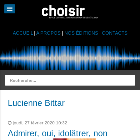
ACCUEIL
|
A PROPOS
|
NOS ÉDITIONS
|
CONTACTS
Lucienne Bittar
jeudi, 27 février 2020 10:32
Admirer, oui, idolâtrer, non