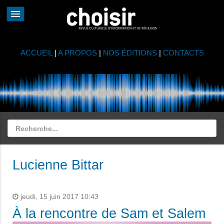
ACCUEIL
|
A PROPOS
|
NOS ÉDITIONS
|
CONTACTS
Lucienne Bittar
jeudi, 15 juin 2017 10:43
À la rencontre de Sam et Salem