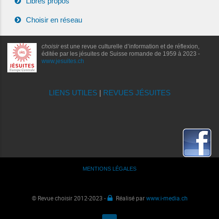
Libres propos
Choisir en réseau
choisir
est une revue culturelle d’information et de réflexion,
éditée par les jésuites de Suisse romande de 1959 à 2023 -
www.jesuites.ch
LIENS UTILES
|
REVUES JÉSUITES
MENTIONS LÉGALES
© Revue choisir 2012-2023 -
Réalisé par
www.i-media.ch