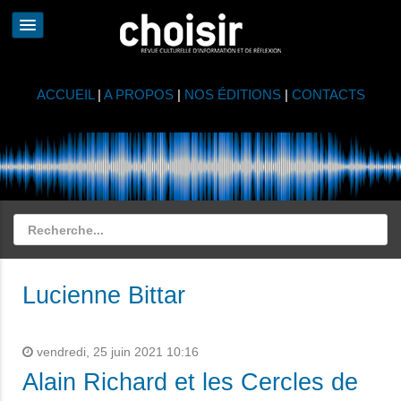
ACCUEIL
|
A PROPOS
|
NOS ÉDITIONS
|
CONTACTS
Lucienne Bittar
vendredi, 25 juin 2021 10:16
Alain Richard et les Cercles de