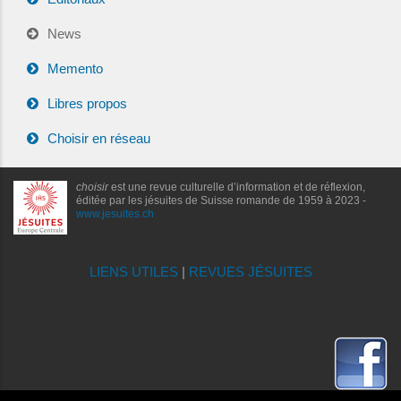
News
Memento
Libres propos
Choisir en réseau
choisir
est une revue culturelle d’information et de réflexion,
éditée par les jésuites de Suisse romande de 1959 à 2023 -
www.jesuites.ch
LIENS UTILES
|
REVUES JÉSUITES