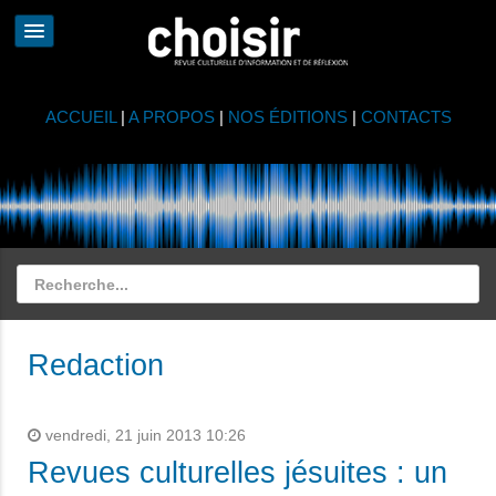
ACCUEIL
|
A PROPOS
|
NOS ÉDITIONS
|
CONTACTS
Redaction
vendredi, 21 juin 2013 10:26
Revues culturelles jésuites : un