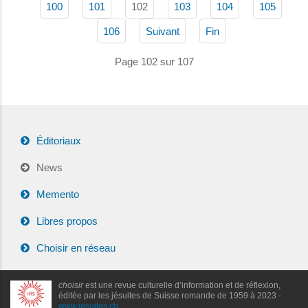
102
100
101
103
104
105
106
Suivant
Fin
Page 102 sur 107
Éditoriaux
News
Memento
Libres propos
Choisir en réseau
choisir
est une revue culturelle d’information et de réflexion,
éditée par les jésuites de Suisse romande de 1959 à 2023 -
www.jesuites.ch