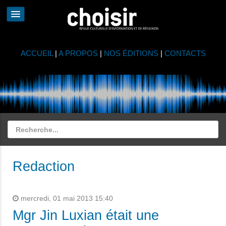
ACCUEIL
|
A PROPOS
|
NOS ÉDITIONS
|
CONTACTS
Redaction
mercredi, 01 mai 2013 15:40
Mgr Jin Luxian était une