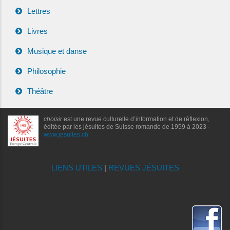
Lettres
Livres
Musique et danse
Philosophie
Théâtre
choisir
est une revue culturelle d’information et de réflexion,
éditée par les jésuites de Suisse romande de 1959 à 2023 -
www.jesuites.ch
LIENS UTILES
|
REVUES JÉSUITES